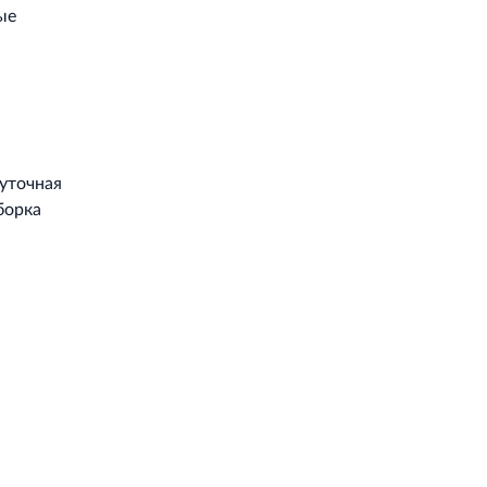
ые
уточная
борка
Работает на API 2ГИС
Лицензионное соглашение
Доехать с 2ГИС
ой работы Raster JS API нужен ключ. Помощь: api@2gis.ru