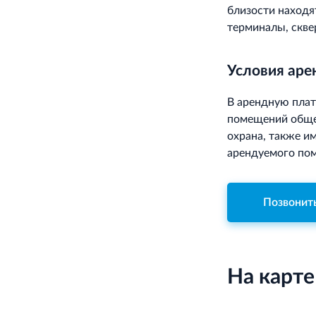
близости находя
терминалы, скве
Условия ар
В арендную плат
помещений общег
охрана, также и
арендуемого пом
Позвонит
На карте