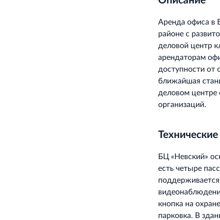
Описание
Аренда офиса в 
районе с развит
деловой центр к
арендаторам офи
доступности от с
ближайшая стан
деловом центре 
организаций.
Технические
БЦ «Невский» о
есть четыре пас
поддерживается 
видеонаблюдение
кнопка на охран
парковка. В зда