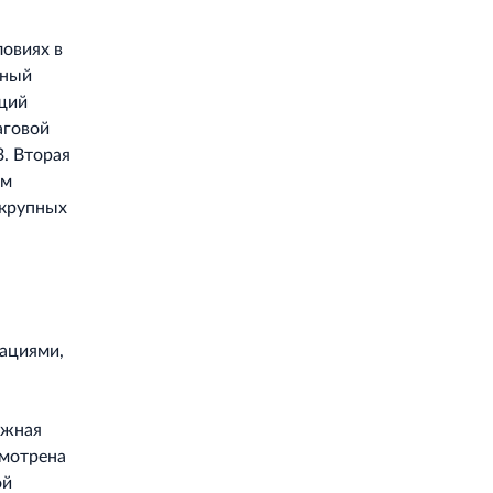
ловиях в
жный
ющий
аговой
3. Вторая
ом
 крупных
ациями,
ожная
смотрена
ой