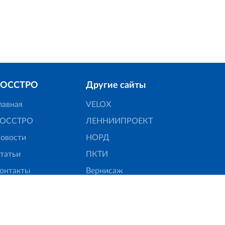
РОССТРО
Другие сайты
лавная
VELOX
ОССТРО
ЛЕННИИПРОЕКТ
овости
НОРД
татьи
ПКТИ
онтакты
Вернисаж
6