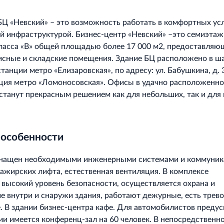
БЦ «Невский» – это возможность работать в комфортных ус
ой инфраструктурой. Бизнес-центр «Невский» –это семиэта
ласса «В» общей площадью более 17 000 м2, предоставля
сные и складские помещения. Здание БЦ расположено в ш
танции метро «Елизаровская», по адресу: ул. Бабушкина, д. 
ция метро «Ломоносовская». Офисы в удачно расположенн
станут прекрасным решением как для небольших, так и для
 особенности
снащен необходимыми инженерными системами и коммуник
сажирских лифта, естественная вентиляция. В комплексе
высокий уровень безопасности, осуществляется охрана и
 внутри и снаружи здания, работают дежурные, есть трев
е. В здании бизнес-центра кафе. Для автомобилистов преду
нии имеется конференц-зал на 60 человек. В непосредственн