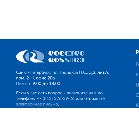
Г
Санкт‐Петербург, пл. Троицкая П.С., д.3, лит.А,
Р
пом. 2-Н, офис 206
Пн‐пт с 9:00 до 18:00
Н
Если у вас есть вопросы позвоните нам по
С
телефону
+7 (812) 326‐39‐26
или отправьте
электронное письмо
.
К
© Финансово‐промышленная группа РОССТРО, 2017 — 202