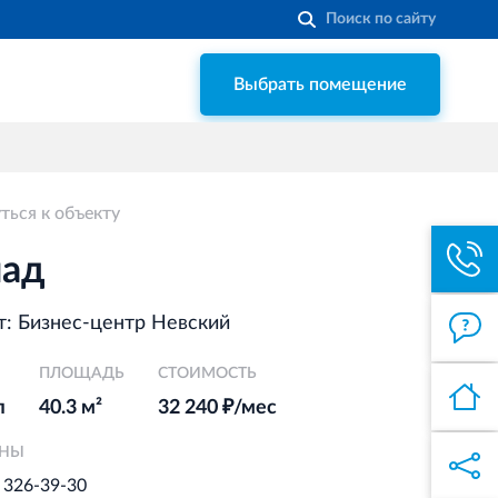
Выбрать помещение
Строительная система ROSSTRO‐
VELOX
Несъёмная опалубка из щепоцементных
плит
ться к объекту
Торговый комплекс НОРД
в Кингисеппе
лад
Современный торговый комплекс
в центре города Кингисепп
: Бизнес-центр Невский
ПЛОЩАДЬ
Торгово-развлекательный центр
СТОИМОСТЬ
Вернисаж в Кингисеппе
л
40.3 м²
32 240 ₽/мес
Современный торговый комплекс в
ОНЫ
центре города Кингисепп
) 326-39-30