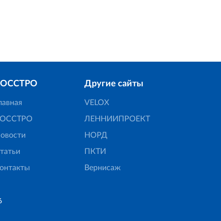
РОССТРО
Другие сайты
лавная
VELOX
ОССТРО
ЛЕННИИПРОЕКТ
овости
НОРД
татьи
ПКТИ
онтакты
Вернисаж
6