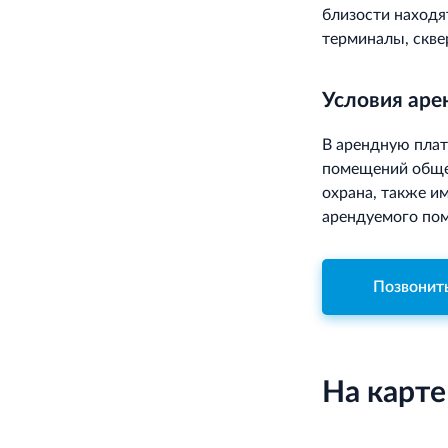
близости находя
терминалы, скве
Условия ар
В арендную плат
помещений общег
охрана, также и
арендуемого пом
Позвонит
На карте