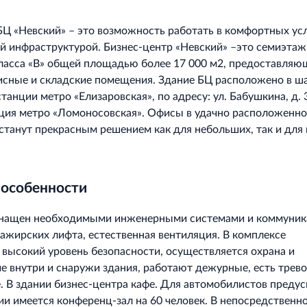
БЦ «Невский» – это возможность работать в комфортных ус
ой инфраструктурой. Бизнес-центр «Невский» –это семиэта
ласса «В» общей площадью более 17 000 м2, предоставля
сные и складские помещения. Здание БЦ расположено в ш
танции метро «Елизаровская», по адресу: ул. Бабушкина, д. 
ция метро «Ломоносовская». Офисы в удачно расположенн
станут прекрасным решением как для небольших, так и для
 особенности
снащен необходимыми инженерными системами и коммуник
сажирских лифта, естественная вентиляция. В комплексе
высокий уровень безопасности, осуществляется охрана и
 внутри и снаружи здания, работают дежурные, есть трев
е. В здании бизнес-центра кафе. Для автомобилистов преду
нии имеется конференц-зал на 60 человек. В непосредственн