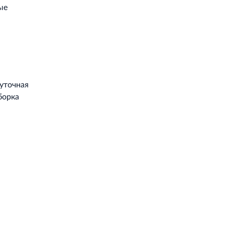
ые
уточная
борка
Работает на API 2ГИС
Лицензионное соглашение
Доехать с 2ГИС
ой работы Raster JS API нужен ключ. Помощь: api@2gis.ru