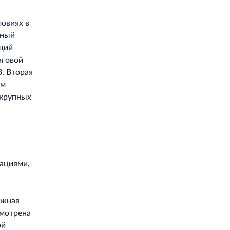
ловиях в
жный
ющий
аговой
3. Вторая
ом
 крупных
ациями,
ожная
смотрена
ой