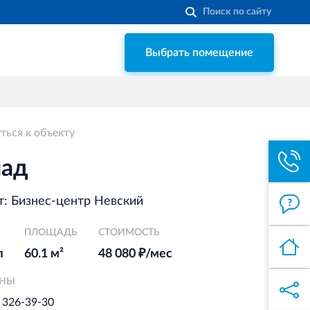
Выбрать помещение
Строительная система ROSSTRO‐
VELOX
Несъёмная опалубка из щепоцементных
плит
ться к объекту
Торговый комплекс НОРД
в Кингисеппе
лад
Современный торговый комплекс
в центре города Кингисепп
: Бизнес-центр Невский
ПЛОЩАДЬ
Торгово-развлекательный центр
СТОИМОСТЬ
Вернисаж в Кингисеппе
л
60.1 м²
48 080 ₽/мес
Современный торговый комплекс в
ОНЫ
центре города Кингисепп
) 326-39-30