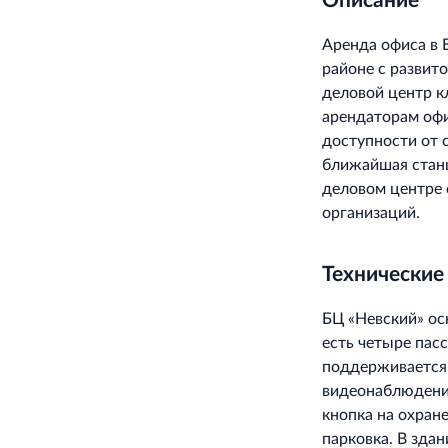
Описание
Аренда офиса в 
районе с развит
деловой центр к
арендаторам офи
доступности от с
ближайшая стан
деловом центре 
организаций.
Технические
БЦ «Невский» о
есть четыре пас
поддерживается 
видеонаблюдение
кнопка на охран
парковка. В зда