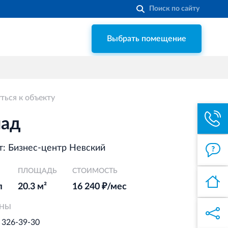
Выбрать помещение
Строительная система ROSSTRO‐
VELOX
Несъёмная опалубка из щепоцементных
плит
ться к объекту
Торговый комплекс НОРД
в Кингисеппе
лад
Современный торговый комплекс
в центре города Кингисепп
: Бизнес-центр Невский
ПЛОЩАДЬ
Торгово-развлекательный центр
СТОИМОСТЬ
Вернисаж в Кингисеппе
л
20.3 м²
16 240 ₽/мес
Современный торговый комплекс в
ОНЫ
центре города Кингисепп
) 326-39-30