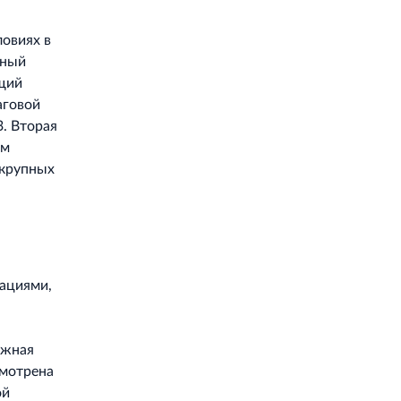
ловиях в
жный
ющий
аговой
3. Вторая
ом
 крупных
ациями,
ожная
смотрена
ой