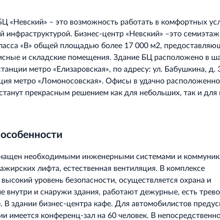
БЦ «Невский» – это возможность работать в комфортных ус
ой инфраструктурой. Бизнес-центр «Невский» –это семиэта
ласса «В» общей площадью более 17 000 м2, предоставля
сные и складские помещения. Здание БЦ расположено в ш
танции метро «Елизаровская», по адресу: ул. Бабушкина, д. 
ция метро «Ломоносовская». Офисы в удачно расположенн
станут прекрасным решением как для небольших, так и для
 особенности
снащен необходимыми инженерными системами и коммуник
сажирских лифта, естественная вентиляция. В комплексе
высокий уровень безопасности, осуществляется охрана и
 внутри и снаружи здания, работают дежурные, есть трев
е. В здании бизнес-центра кафе. Для автомобилистов преду
нии имеется конференц-зал на 60 человек. В непосредственн