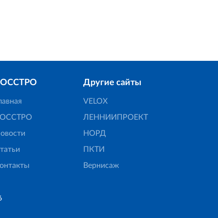
РОССТРО
Другие сайты
лавная
VELOX
ОССТРО
ЛЕННИИПРОЕКТ
овости
НОРД
татьи
ПКТИ
онтакты
Вернисаж
6