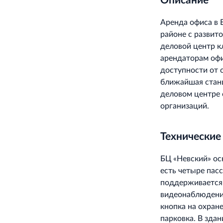
Описание
Аренда офиса в 
районе с развит
деловой центр к
арендаторам офи
доступности от с
ближайшая стан
деловом центре 
организаций.
Технические
БЦ «Невский» о
есть четыре пас
поддерживается 
видеонаблюдение
кнопка на охран
парковка. В зда