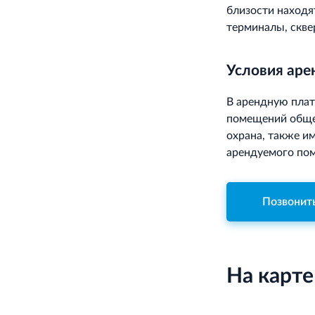
близости находя
терминалы, скве
Условия ар
В арендную плат
помещений общег
охрана, также и
арендуемого пом
Позвонит
На карте