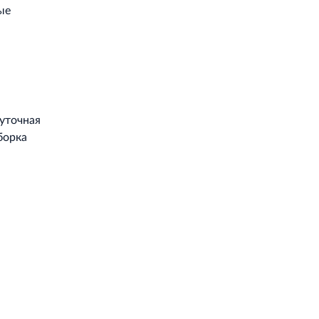
ые
уточная
борка
Работает на API 2ГИС
Лицензионное соглашение
Доехать с 2ГИС
ой работы Raster JS API нужен ключ. Помощь: api@2gis.ru