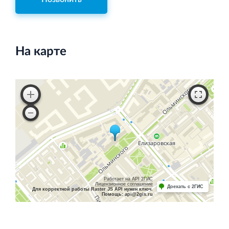
На карте
Работает на API 2ГИС
Лицензионное соглашение
Доехать с 2ГИС
Для корректной работы Raster JS API нужен ключ.
Помощь: api@2gis.ru