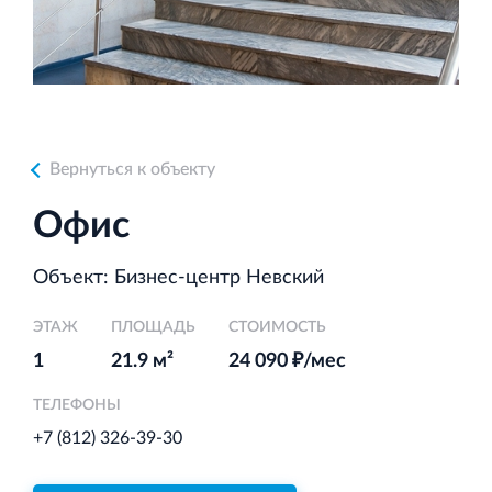
Аренда недвижимости в Санкт‐Петербурге
и Ленинградской области
Вернуться к объекту
Строительная система ROSSTRO‐VELOX
Офис
Несъёмная опалубка из щепоцементных плит
Объект: Бизнес-центр Невский
ЭТАЖ
ПЛОЩАДЬ
СТОИМОСТЬ
1
21.9 м²
24 090 ₽/мес
Научно‐исследовательский институт
ЛЕННИИПРОЕКТ
ТЕЛЕФОНЫ
Проектный институт по жилищно‐гражданскому
+7 (812) 326-39-30
строительству