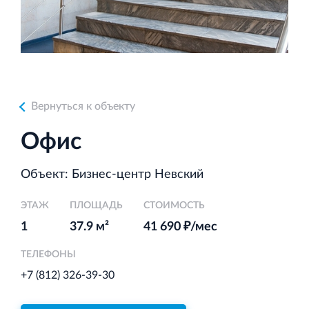
Аренда недвижимости в Санкт‐Петербурге
и Ленинградской области
Вернуться к объекту
Строительная система ROSSTRO‐VELOX
Офис
Несъёмная опалубка из щепоцементных плит
Объект: Бизнес-центр Невский
ЭТАЖ
ПЛОЩАДЬ
СТОИМОСТЬ
1
37.9 м²
41 690 ₽/мес
Научно‐исследовательский институт
ЛЕННИИПРОЕКТ
ТЕЛЕФОНЫ
Проектный институт по жилищно‐гражданскому
+7 (812) 326-39-30
строительству