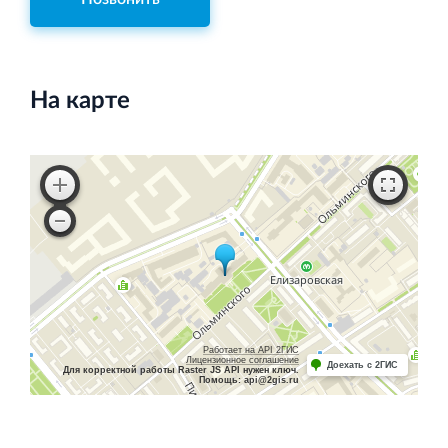
На карте
Работает на API 2ГИС
Лицензионное соглашение
Доехать с 2ГИС
Для корректной работы Raster JS API нужен ключ.
Помощь: api@2gis.ru