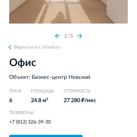
Аренда недвижимости в Санкт‐Петербурге
и Ленинградской области
2
5
Вернуться к объекту
Строительная система ROSSTRO‐VELOX
Офис
Несъёмная опалубка из щепоцементных плит
Объект: Бизнес-центр Невский
ЭТАЖ
ПЛОЩАДЬ
СТОИМОСТЬ
6
24.8 м²
27 280 ₽/мес
Научно‐исследовательский институт
ЛЕННИИПРОЕКТ
ТЕЛЕФОНЫ
Проектный институт по жилищно‐гражданскому
+7 (812) 326-39-30
строительству