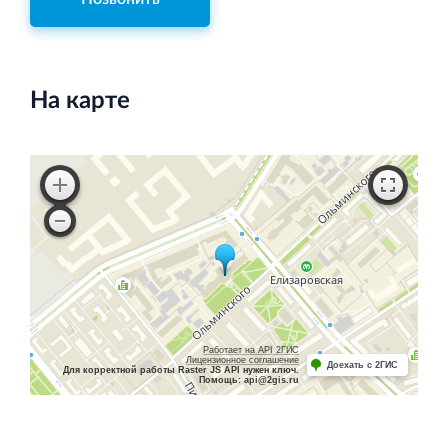
На карте
Работает на API 2ГИС
Лицензионное соглашение
Доехать с 2ГИС
Для корректной работы Raster JS API нужен ключ.
Помощь: api@2gis.ru