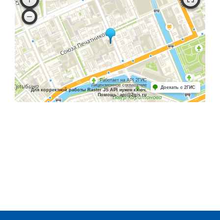
Работает на API 2ГИС
Лицензионное соглашение
Доехать с 2ГИС
Для корректной работы Raster JS API нужен ключ.
Помощь: api@2gis.ru