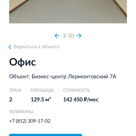
Аренда недвижимости в Санкт‐Петербурге
и Ленинградской области
2
21
Вернуться к объекту
Строительная система ROSSTRO‐VELOX
Офис
Несъёмная опалубка из щепоцементных плит
Объект: Бизнес-центр Лермонтовский 7А
ЭТАЖ
ПЛОЩАДЬ
СТОИМОСТЬ
2
129.5 м²
142 450 ₽/мес
Научно‐исследовательский институт
ЛЕННИИПРОЕКТ
ТЕЛЕФОНЫ
Проектный институт по жилищно‐гражданскому
+7 (812) 309-17-02
строительству