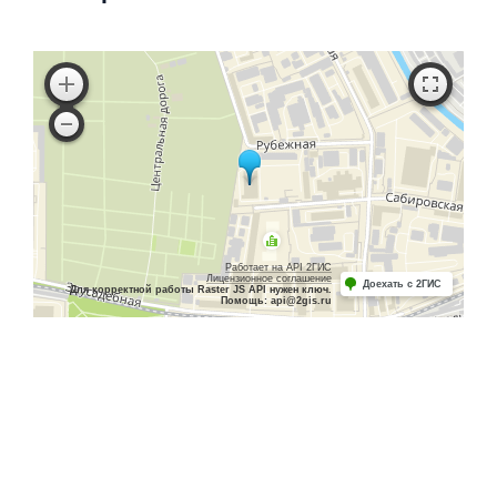
Работает на API 2ГИС
Лицензионное соглашение
Доехать с 2ГИС
Для корректной работы Raster JS API нужен ключ.
Помощь: api@2gis.ru