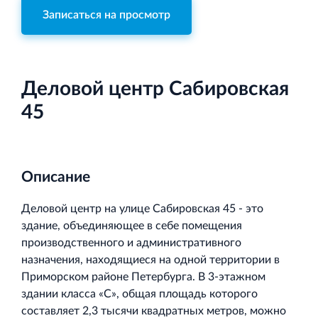
Записаться на просмотр
Торговый комплекс НОРД в Кингисеппе
Деловой центр Сабировская
Современный торговый комплекс в центре города
45
Кингисепп
Описание
Деловой центр на улице Сабировская 45 - это
Испытательный комплекс ПКТИ
здание, объединяющее в себе помещения
Многофункцинальный испытательный комплекс
производственного и административного
назначения, находящиеся на одной территории в
Приморском районе Петербурга. В 3-этажном
здании класса «С», общая площадь которого
составляет 2,3 тысячи квадратных метров, можно