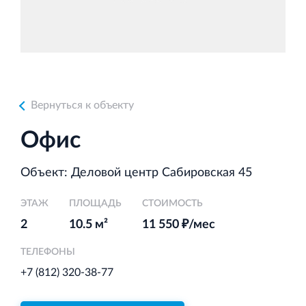
Аренда недвижимости в Санкт‐Петербурге
и Ленинградской области
Вернуться к объекту
Строительная система ROSSTRO‐VELOX
Офис
Несъёмная опалубка из щепоцементных плит
Объект: Деловой центр Сабировская 45
ЭТАЖ
ПЛОЩАДЬ
СТОИМОСТЬ
2
10.5 м²
11 550 ₽/мес
Научно‐исследовательский институт
ЛЕННИИПРОЕКТ
ТЕЛЕФОНЫ
Проектный институт по жилищно‐гражданскому
+7 (812) 320-38-77
строительству