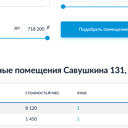
до
₽
718 200
Подобрать помещени
ные помещения Савушкина 131,
СТОИМОСТЬ ₽/МЕС
ЭТАЖ
8 120
1
1 450
1