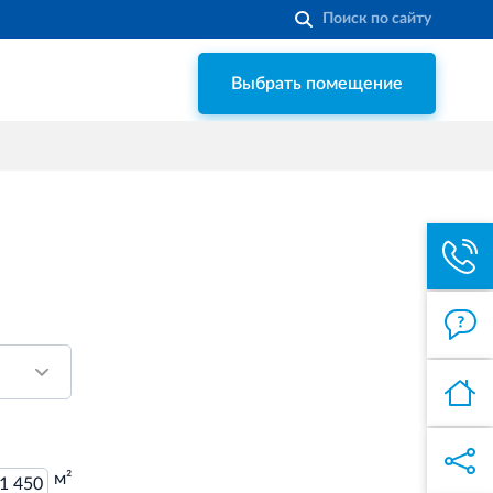
Выбрать помещение
Строительная система ROSSTRO‐
VELOX
Несъёмная опалубка из щепоцементных
плит
Торговый комплекс НОРД
в Кингисеппе
Современный торговый комплекс
в центре города Кингисепп
Торгово-развлекательный центр
Вернисаж в Кингисеппе
Современный торговый комплекс в
центре города Кингисепп
м²
1 450