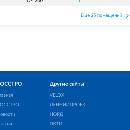
174 200
1
Ещё 25 помещений
РОССТРО
Другие сайты
лавная
VELOX
ОССТРО
ЛЕННИИПРОЕКТ
овости
НОРД
татьи
ПКТИ