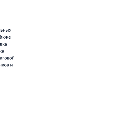
льных
Также
вка
ка
шаговой
нков и
Работает на API 2ГИС