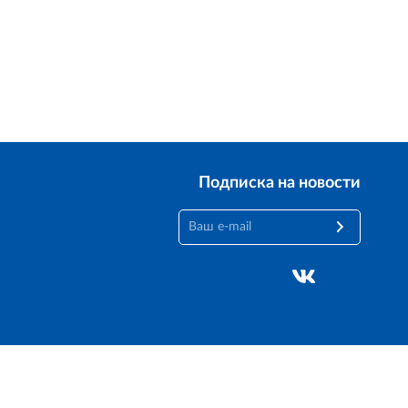
Лицензионное соглашение
Доехать с 2ГИС
ой работы Raster JS API нужен ключ. Помощь: api@2gis.ru
Подписка на новости
Создание сайта —
M18