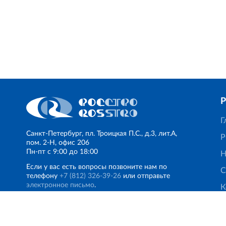
Г
Санкт‐Петербург, пл. Троицкая П.С., д.3, лит.А,
Р
пом. 2-Н, офис 206
Пн‐пт с 9:00 до 18:00
Н
Если у вас есть вопросы позвоните нам по
С
телефону
+7 (812) 326‐39‐26
или отправьте
электронное письмо
.
К
© Финансово‐промышленная группа РОССТРО, 2017 — 202