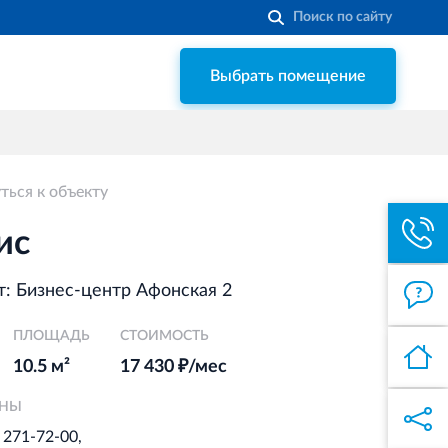
Выбрать помещение
Строительная система ROSSTRO‐
VELOX
Несъёмная опалубка из щепоцементных
плит
ться к объекту
Торговый комплекс НОРД
в Кингисеппе
ис
Современный торговый комплекс
в центре города Кингисепп
: Бизнес-центр Афонская 2
ПЛОЩАДЬ
Торгово-развлекательный центр
СТОИМОСТЬ
Вернисаж в Кингисеппе
10.5 м²
17 430 ₽/мес
Современный торговый комплекс в
ОНЫ
центре города Кингисепп
) 271-72-00