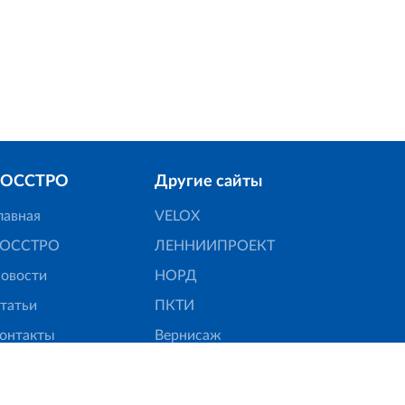
Для корректн
РОССТРО
Другие сайты
лавная
VELOX
ОССТРО
ЛЕННИИПРОЕКТ
овости
НОРД
татьи
ПКТИ
онтакты
Вернисаж
6