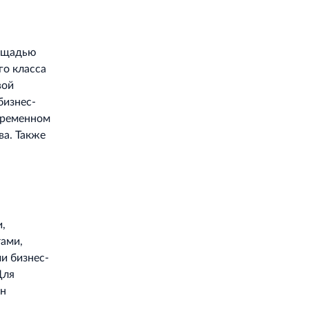
лощадью
го класса
вой
бизнес-
временном
ва. Также
,
ами,
и бизнес-
Для
ен