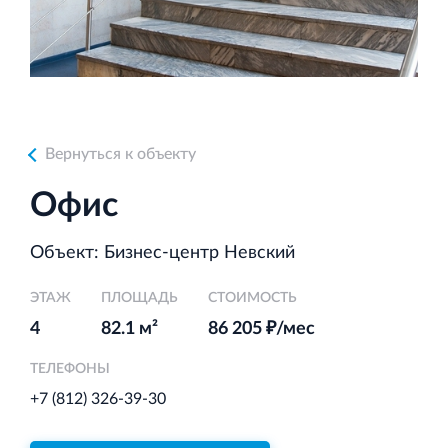
Аренда недвижимости в Санкт‐Петербурге
и Ленинградской области
Вернуться к объекту
Строительная система ROSSTRO‐VELOX
Офис
Несъёмная опалубка из щепоцементных плит
Объект: Бизнес-центр Невский
ЭТАЖ
ПЛОЩАДЬ
СТОИМОСТЬ
4
82.1 м²
86 205 ₽/мес
Научно‐исследовательский институт
ЛЕННИИПРОЕКТ
ТЕЛЕФОНЫ
Проектный институт по жилищно‐гражданскому
+7 (812) 326-39-30
строительству