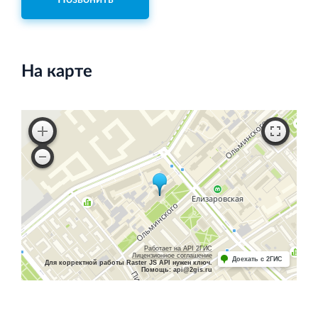
На карте
Работает на API 2ГИС
Лицензионное соглашение
Доехать с 2ГИС
Для корректной работы Raster JS API нужен ключ.
Помощь: api@2gis.ru