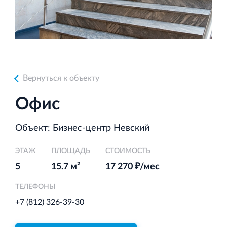
Аренда недвижимости в Санкт‐Петербурге
и Ленинградской области
Вернуться к объекту
Строительная система ROSSTRO‐VELOX
Офис
Несъёмная опалубка из щепоцементных плит
Объект: Бизнес-центр Невский
ЭТАЖ
ПЛОЩАДЬ
СТОИМОСТЬ
5
15.7 м²
17 270 ₽/мес
Научно‐исследовательский институт
ЛЕННИИПРОЕКТ
ТЕЛЕФОНЫ
Проектный институт по жилищно‐гражданскому
+7 (812) 326-39-30
строительству