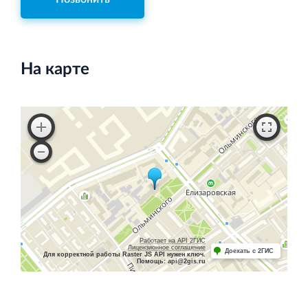
На карте
Работает на API 2ГИС
Лицензионное соглашение
Доехать с 2ГИС
Для корректной работы Raster JS API нужен ключ.
Помощь: api@2gis.ru