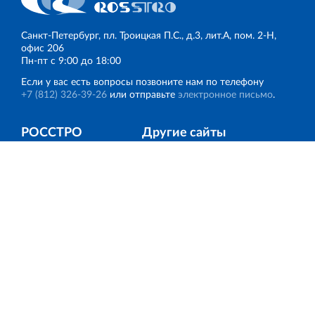
Санкт‐Петербург, пл. Троицкая П.С., д.3, лит.А, пом. 2-Н,
офис 206
Пн‐пт с 9:00 до 18:00
Если у вас есть вопросы позвоните нам по телефону
+7 (812) 326‐39‐26
или отправьте
электронное письмо
.
РОССТРО
Другие сайты
Главная
VELOX
РОССТРО
ЛЕННИИПРОЕКТ
Новости
НОРД
Статьи
ПКТИ
Контакты
Вернисаж
Подписка на новости