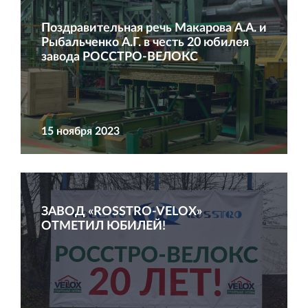
Аренда недвижимости в Санкт‐Петербурге
и Ленинградской области
Поздравительная речь Макарова А.А. и
Рыбальченко А.Г. в честь 20 юбилея
завода РОССТРО-ВЕЛОКС
Строительная система ROSSTRO‐VELOX
15 ноября 2023
Несъёмная опалубка из щепоцементных плит
ЗАВОД «ROSSTRO‐VELOX»
ОТМЕТИЛ ЮБИЛЕЙ!
Научно‐исследовательский институт
ЛЕННИИПРОЕКТ
Проектный институт по жилищно‐гражданскому
строительству