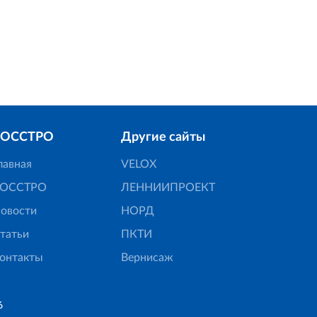
Для корректн
РОССТРО
Другие сайты
лавная
VELOX
ОССТРО
ЛЕННИИПРОЕКТ
овости
НОРД
татьи
ПКТИ
онтакты
Вернисаж
6