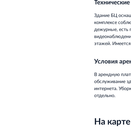
Технические
Здание БЦ осна
комплексе соблю
дежурные, есть 
видеонаблюдение
этажей. Имеется
Условия ар
В арендную плат
обслуживание зд
интернета. Убор
отдельно.
На карте