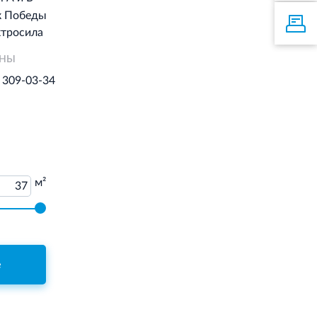
к Победы
тросила
ОНЫ
) 309-03-34
м²
37
е