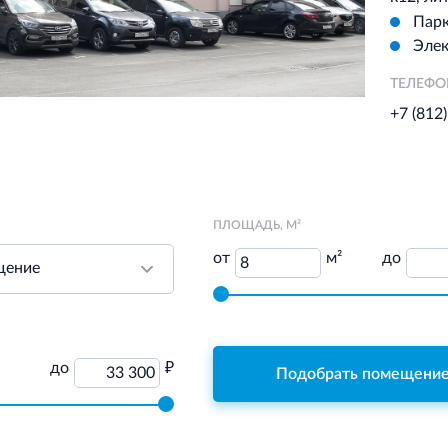
Пар
Элек
ТЕЛЕФ
+7 (812
ПЛОЩАДЬ, М²
от
м²
до
8
до
₽
33 300
Подобрать помещени