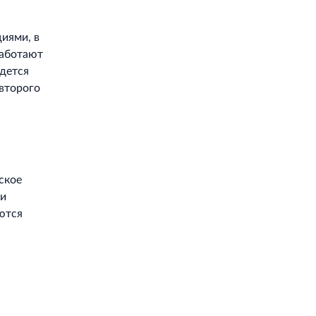
иями, в
работают
едется
 второго
ское
 и
ются
Работает на API 2ГИС