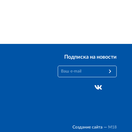
Лицензионное соглашение
Доехать с 2ГИС
ой работы Raster JS API нужен ключ. Помощь: api@2gis.ru
Подписка на новости
Создание сайта —
M18