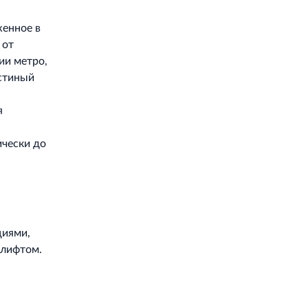
женное в
 от
ии метро,
остиный
я
ически до
циями,
 лифтом.