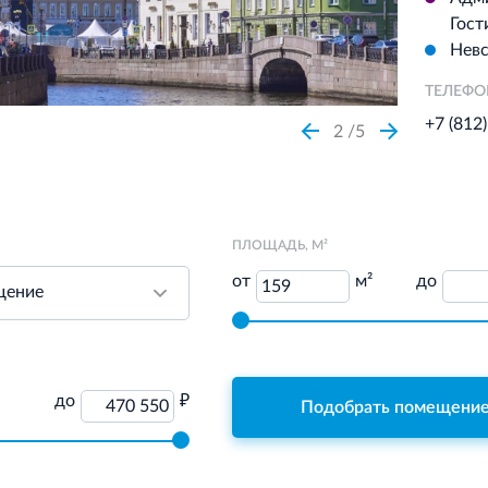
Гост
Невс
ТЕЛЕФ
+7 (812
2
5
ПЛОЩАДЬ, М²
от
м²
до
159
до
₽
470 550
Подобрать помещени