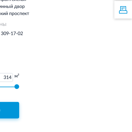
инный двор
кий проспект
ОНЫ
) 309-17-02
м²
314
е