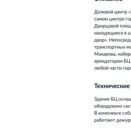
Деловой центр «
самом центре гор
Дворцовой площа
находящиеся в ш
двор». Непосред
транспортных ма
Макарова, набер
арендаторам БЦ 
любой части гор
Технические
Здание БЦ осна
оборудовано сис
В комплексе соб
работают дежурн