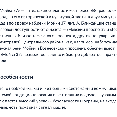
Мойка 37» — пятиэтажное здание имеет класс «В», располо
ода, в его исторической и культурной части, в двух минутах
ди по адресу наб.реки Мойки 37, лит. А. Ближайшие станц
аговой доступности от объекта — «Невский проспект» и «Г
ственная близость Невского проспекта, других популярных
гистралей Центрального района, как, например, набережна
ежная реки Мойки и Вознесенский проспект, обеспечивают
«Мойка 37» возможность легко и быстро добираться практ
ода.
 особенности
щено необходимыми инженерными системами и коммуника
темой кондиционирования и вентиляции воздуха, грузовым
людается высокий уровень безопасности и охраны, на входе
ые, есть пожарная сигнализация.