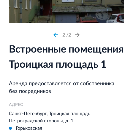
Аренда недвижимости в Санкт‐Петербурге
и Ленинградской области
2
2
Встроенные помещения
Строительная система ROSSTRO‐VELOX
Несъёмная опалубка из щепоцементных плит
Троицкая площадь 1
Аренда предоставляется от собственника
без посредников
Научно‐исследовательский институт
АДРЕС
ЛЕННИИПРОЕКТ
Санкт-Петербург, Троицкая площадь
Проектный институт по жилищно‐гражданскому
Петроградской стороны, д. 1
строительству
Горьковская