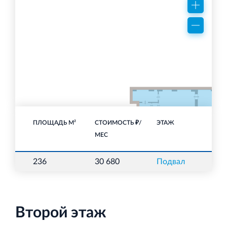
ПЛОЩАДЬ М²
СТОИМОСТЬ ₽/
ЭТАЖ
П
МЕС
236
30 680
Подвал
С
Второй этаж