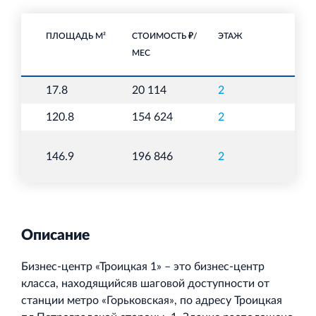
ПЛОЩАДЬ М²
СТОИМОСТЬ ₽/
ЭТАЖ
П
МЕС
17.8
20 114
2
О
120.8
154 624
2
О
146.9
196 846
2
О
Описание
Бизнес-центр «Троицкая 1» – это бизнес-центр
класса, находящийсяв шаговой доступности от
станции метро «Горьковская», по адресу Троицкая