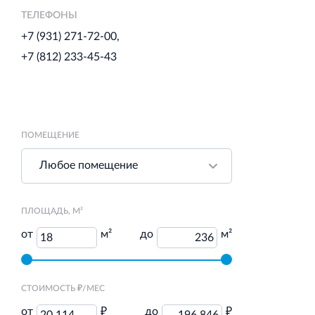
ТЕЛЕФОНЫ
+7 (931) 271-72-00
+7 (812) 233-45-43
Торговый комплекс НОРД в Кингисеппе
Современный торговый комплекс в центре города
Кингисепп
ПОМЕЩЕНИЕ
Испытательный комплекс ПКТИ
ПЛОЩАДЬ, М²
Многофункцинальный испытательный комплекс
от
м²
до
м²
18
236
СТОИМОСТЬ ₽/МЕС
от
₽
до
₽