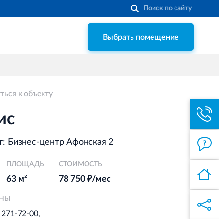
Выбрать помещение
Строительная система ROSSTRO‐
VELOX
Несъёмная опалубка из щепоцементных
плит
ться к объекту
Торговый комплекс НОРД
в Кингисеппе
ис
Современный торговый комплекс
в центре города Кингисепп
: Бизнес-центр Афонская 2
ПЛОЩАДЬ
Торгово-развлекательный центр
СТОИМОСТЬ
Вернисаж в Кингисеппе
63 м²
78 750 ₽/мес
Современный торговый комплекс в
ОНЫ
центре города Кингисепп
) 271-72-00