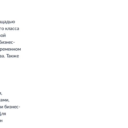
лощадью
го класса
вой
бизнес-
временном
ва. Также
,
ами,
и бизнес-
Для
ен