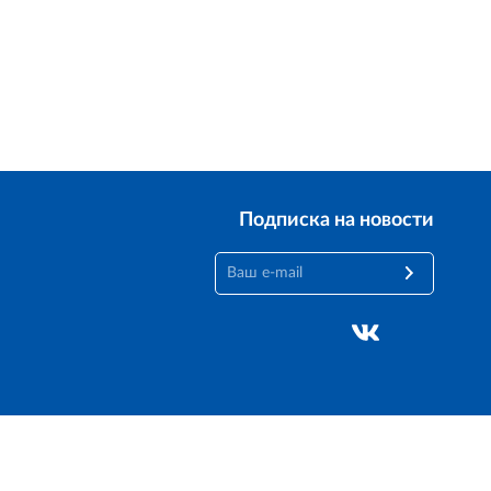
Лицензионное соглашение
Доехать с 2ГИС
ой работы Raster JS API нужен ключ. Помощь: api@2gis.ru
Подписка на новости
Создание сайта —
M18