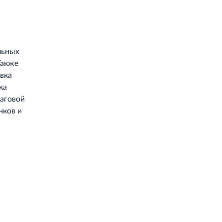
льных
Также
вка
ка
шаговой
нков и
Работает на API 2ГИС