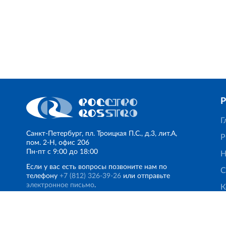
Г
Санкт‐Петербург, пл. Троицкая П.С., д.3, лит.А,
Р
пом. 2-Н, офис 206
Пн‐пт с 9:00 до 18:00
Н
Если у вас есть вопросы позвоните нам по
С
телефону
+7 (812) 326‐39‐26
или отправьте
электронное письмо
.
К
© Финансово‐промышленная группа РОССТРО, 2017 — 202