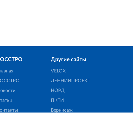
Для корректн
РОССТРО
Другие сайты
лавная
VELOX
ОССТРО
ЛЕННИИПРОЕКТ
овости
НОРД
татьи
ПКТИ
онтакты
Вернисаж
6