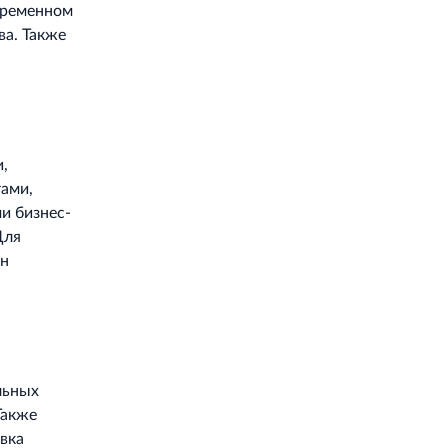
временном
ва. Также
,
ами,
и бизнес-
Для
ен
льных
Также
вка