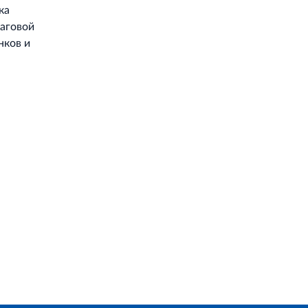
ка
шаговой
нков и
Работает на API 2ГИС
Лицензионное соглашение
Доехать с 2ГИС
ой работы Raster JS API нужен ключ. Помощь: api@2gis.ru