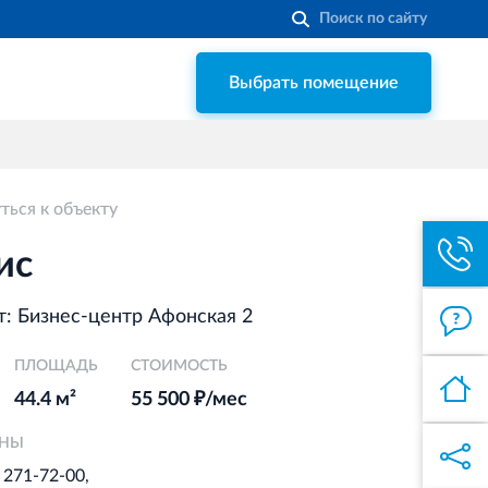
Выбрать помещение
Строительная система ROSSTRO‐
VELOX
Несъёмная опалубка из щепоцементных
плит
ться к объекту
Торговый комплекс НОРД
в Кингисеппе
ис
Современный торговый комплекс
в центре города Кингисепп
: Бизнес-центр Афонская 2
ПЛОЩАДЬ
Торгово-развлекательный центр
СТОИМОСТЬ
Вернисаж в Кингисеппе
44.4 м²
55 500 ₽/мес
Современный торговый комплекс в
ОНЫ
центре города Кингисепп
) 271-72-00