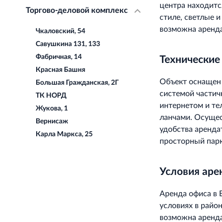
центра находитс
Торгово-деловой комплекс
стиле, светлые 
возможна аренда
Чкаловский, 54
Савушкина 131, 133
Фабричная, 14
Технические
Красная Башня
Объект оснащен
Большая Гражданская, 2Г
системой частич
ТК НОРД
интернетом и те
Жукова, 1
ланчами. Осущес
Вернисаж
удобства аренда
Карла Маркса, 25
просторный парк
Условия ар
Аренда офиса в 
условиях в райо
возможна аренда