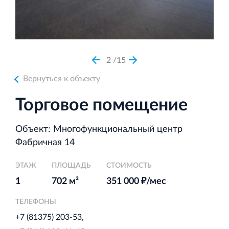
Аренда недвижимости в Санкт‐Петербурге
и Ленинградской области
2
15
Вернуться к объекту
Строительная система ROSSTRO‐VELOX
Торговое помещение
Несъёмная опалубка из щепоцементных плит
Объект: Многофункциональный центр
Фабричная 14
ЭТАЖ
ПЛОЩАДЬ
СТОИМОСТЬ
Научно‐исследовательский институт
1
702 м²
351 000 ₽/мес
ЛЕННИИПРОЕКТ
Проектный институт по жилищно‐гражданскому
ТЕЛЕФОНЫ
строительству
+7 (81375) 203-53