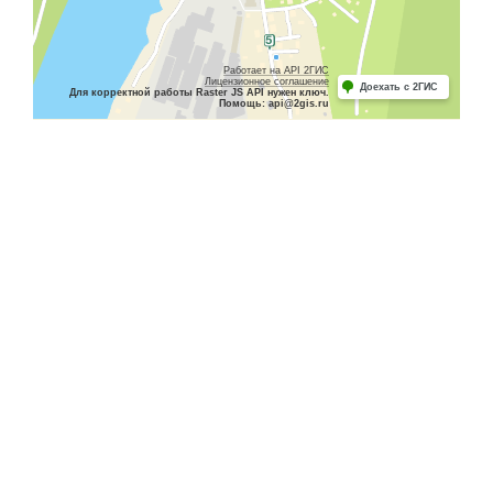
Работает на API 2ГИС
Лицензионное соглашение
Доехать с 2ГИС
Для корректной работы Raster JS API нужен ключ.
Помощь: api@2gis.ru