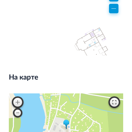
Торгово-развлекательный центр Вернисаж в
Кингисеппе
Современный торговый комплекс в центре города
Кингисепп
На карте